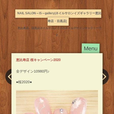
NAIL SALON～iS～gallery|ネイルサロンイズギャラリー恵比
寿店・目黒店|
恵比寿店、目黒店ネイルサロンイズのネイルデザインギャラリーで
す。
Main
Skip
Menu
to
menu
content
恵比寿店 桜キャンペーン2020
全デザイン10980円♪
Post
●桜2020●
navigation