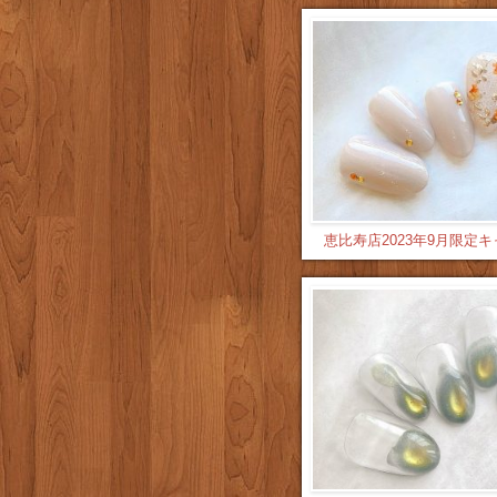
恵比寿店2023年9月限定