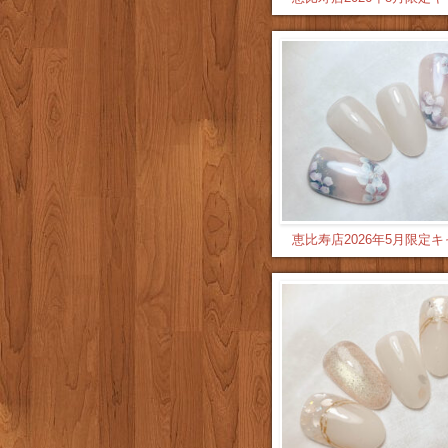
恵比寿店2026年5月限定