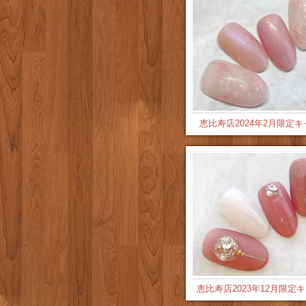
恵比寿店2024年2月限定
恵比寿店2023年12月限定