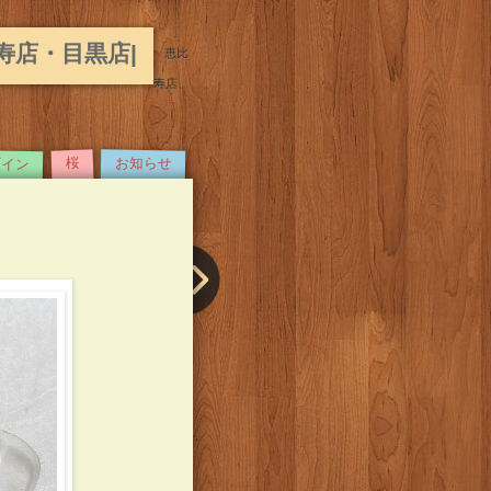
比寿店・目黒店|
恵比
寿店、
ザイン
お知らせ
桜