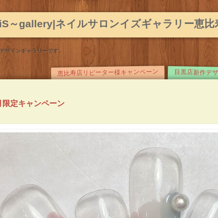
N～iS～gallery|ネイルサロンイズギャラリー恵
デザインギャラリーです。
恵比寿店リピーター様キャンペーン
目黒店新作デ
Main menu
Skip
to
content
6月限定キャンペーン